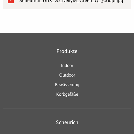
Scheurich_0118_20_NellyM_Green_Q_300dpi.jpg
Produkte
Indoor
Outdoor
Bewässerung
Korbgefäße
Scheurich