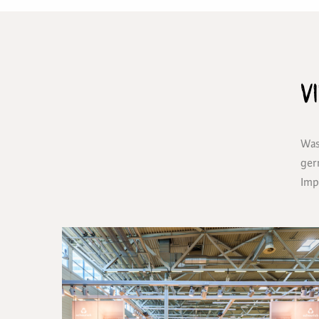
V
Was
ger
Imp