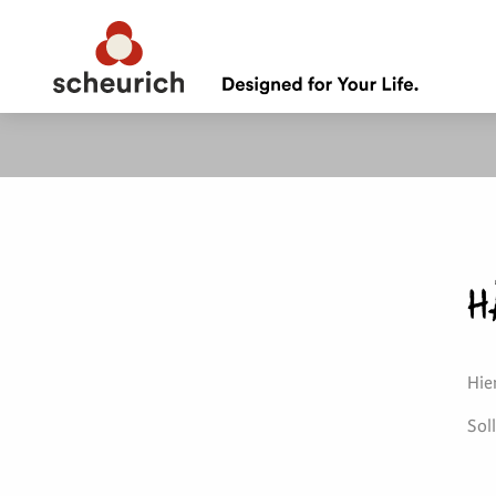
H
Hie
Sol