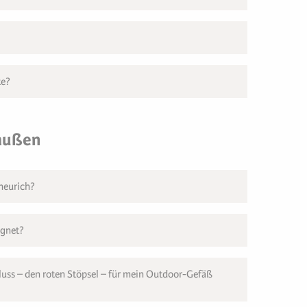
te?
raußen
cheurich?
ignet?
uss – den roten Stöpsel – für mein Outdoor-Gefäß