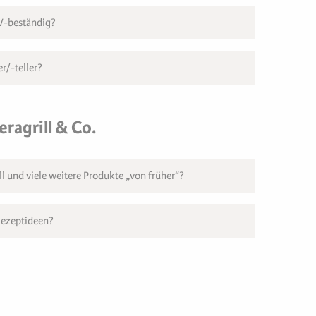
UV-beständig?
r/-teller?
ragrill & Co.
l und viele weitere Produkte „von früher“?
Rezeptideen?